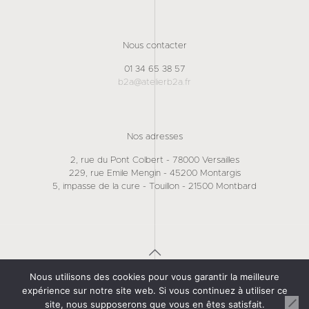
Nous contacter
01 34 65 38 57
b2a@atelierb2a.fr
Nos adresses
2, rue du Pont Colbert - 78000 Versailles
229, rue Emile Mengin - 45200 Montargis
5, impasse de la cure - Touillon - 21500 Montbard
Nous utilisons des cookies pour vous garantir la meilleure
© 2026 ATELIER B2A / Tous droits réservés | Site réalisé
expérience sur notre site web. Si vous continuez à utiliser ce
par
FACTOCOM
|
Mentions légales
site, nous supposerons que vous en êtes satisfait.