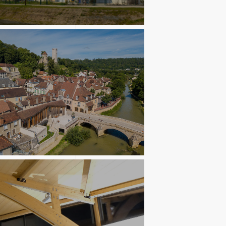
s individuels
imoine