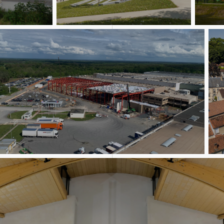
Réhabilitations
Logement
riel
Patr