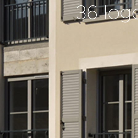
36 log